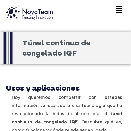
Ir
Main
al
Men
contenido
Túnel continuo de
congelado IQF
Usos y aplicaciones
Hoy queremos compartir con ustedes
información valiosa sobre una tecnología que ha
revolucionado la industria alimentaria: el
túnel
continuo de congelado IQF
. Descubre qué es,
cómo funciona y dónde puede ser aplicado.