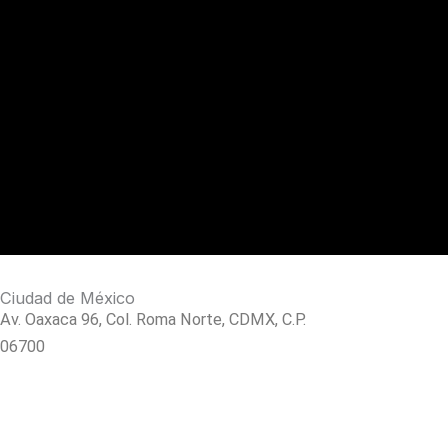
Ciudad de México
Av.
Oaxaca 96, Col. Roma Norte, CDMX, C.P.
06700
+52 55 5025 3962