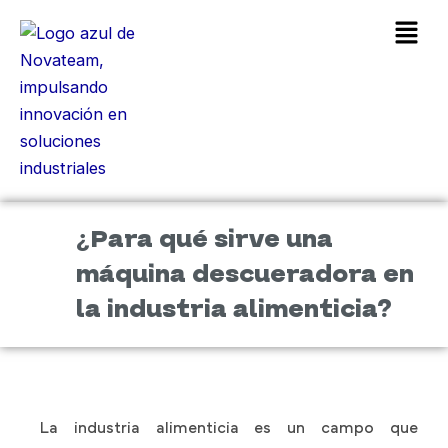
Ir
Main
al
Men
contenido
¿Para qué sirve una
máquina descueradora en
la industria alimenticia?
La industria alimenticia es un campo que