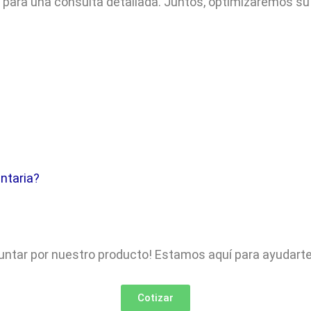
 para una consulta detallada. Juntos, optimizaremos su
entaria?
tar por nuestro producto! Estamos aquí para ayudarte a
Cotizar