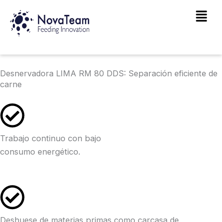
Ir
Main
al
Men
contenido
Desnervadora LIMA RM 80 DDS: Separación eficiente de
carne
Trabajo continuo con bajo
consumo energético.
Deshuese de materias primas como carcasa de