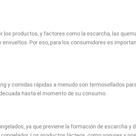
los productos, y factores como la escarcha, las quema
en envueltos. Por eso, para los consumidores es impor
ering y comidas rápidas a menudo son termosellados par
 adecuada hasta el momento de su consumo.
ongelados, ya que previene la formación de escarcha y 
 congelador. Los productos lácteos, como yogures y po