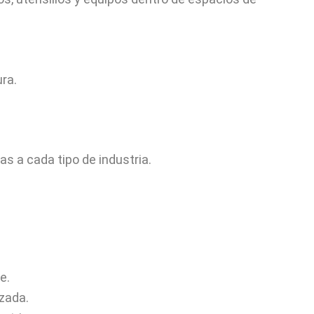
ra.
s a cada tipo de industria.
e.
zada.