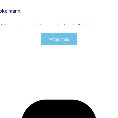
rokelmann.
 del carro de metal transportador de Brokelmann.
Ver más
ansporte de acero inoxidable.
 térmico de carne?
es industriales?
ransportar carne.
 tener.