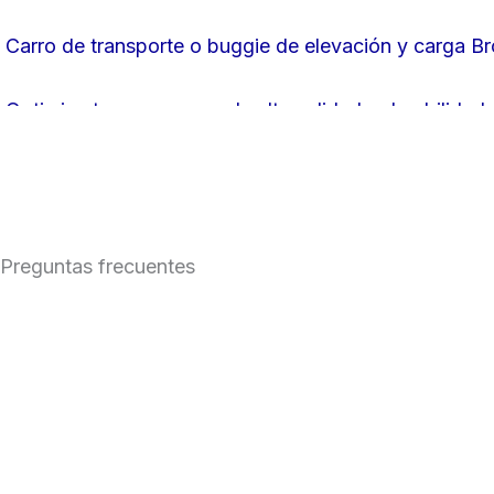
Carro de transporte o buggie de elevación y carga B
Optimiza tu proceso con la alta calidad y durabilidad
Evita la Contaminación de la Carne con un carro de tr
¿Qué es un buggy para la manipulación y aislamiento
Preguntas frecuentes
¿Cómo optimizar mi negocio con carros transportador
3 Usos fundamentales de los buggies o carros para t
Accesorios para buggies Brokelmann.
Maquinaria para alimentos que tu empresa debería de