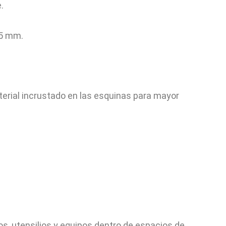
.
 5 mm.
erial incrustado en las esquinas para mayor
s, utensilios y equipos dentro de espacios de