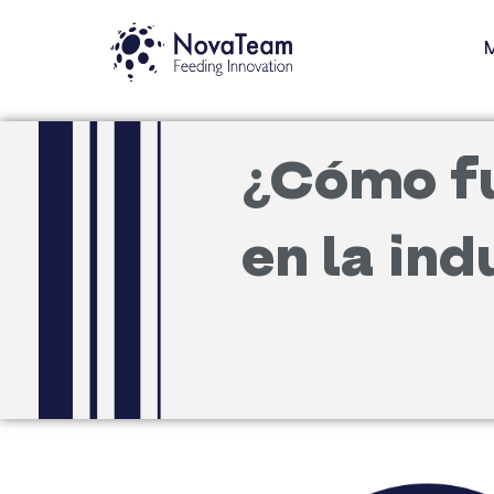
Ir
M
al
contenido
¿Cómo fu
en la in