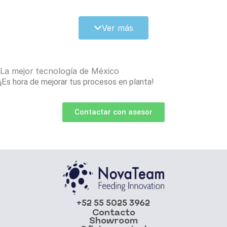
Detector de metal para embutidoras cuáles son sus
Ver más
ventajas y aplicaciones.
¿Por qué deberías tener un
detector de metales
La mejor tecnología de México
industrial
en tu empresa de alimentos?
¡Es hora de mejorar tus procesos en planta!
Maquinaria para alimentos que tu empresa debería de
Contactar con asesor
tener.
+52 55 5025 3962
Contacto
Showroom