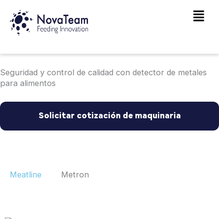
Ir
Main
al
Men
contenido
Seguridad y control de calidad con detector de metales
para alimentos
Solicitar cotización de maquinaria
Nombre
Meatline
Metron
Apellidos