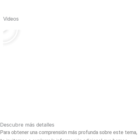
P
Videos
l
a
y
Descubre más detalles
Para obtener una comprensión más profunda sobre este tema,